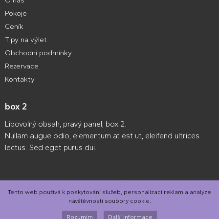
O nás
Pokoje
Ceník
Tipy na výlet
Obchodní podmínky
Rezervace
Kontakty
box 2
Libovolný obsah, pravý panel, box 2.
Nullam augue odio, elementum at est ut, eleifend ultrices
lectus. Sed eget purus dui.
Webové stránky zdarma
od
BANAN.CZ
|
Ostravski Tvorba webových
stránek
|
Přihlásit se
Tento web používá k poskytování služeb, personalizaci reklam a analýze
návštěvnosti soubory cookie.
Rozumím
Další informace